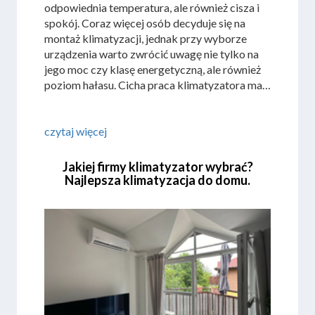
odpowiednia temperatura, ale również cisza i
spokój. Coraz więcej osób decyduje się na
montaż klimatyzacji, jednak przy wyborze
urządzenia warto zwrócić uwagę nie tylko na
jego moc czy klasę energetyczną, ale również
poziom hałasu. Cicha praca klimatyzatora ma
ogromne znaczenie – szczególnie w
sypialniach, salonach czy pokojach
dziecięcych.
czytaj więcej
Jakiej firmy klimatyzator wybrać?
Najlepsza klimatyzacja do domu.