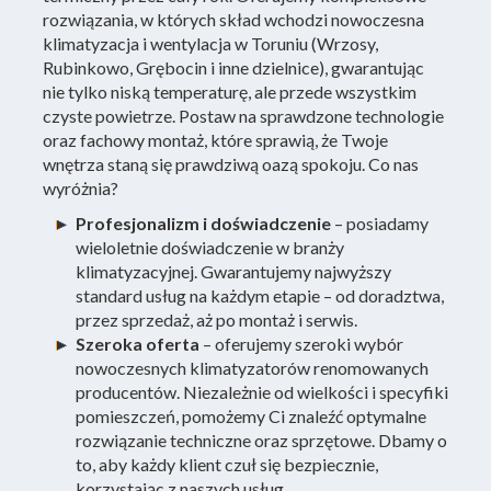
rozwiązania, w których skład wchodzi nowoczesna
klimatyzacja i wentylacja w Toruniu (Wrzosy,
Rubinkowo, Grębocin i inne dzielnice), gwarantując
nie tylko niską temperaturę, ale przede wszystkim
czyste powietrze. Postaw na sprawdzone technologie
oraz fachowy montaż, które sprawią, że Twoje
wnętrza staną się prawdziwą oazą spokoju. Co nas
wyróżnia?
Profesjonalizm i doświadczenie
– posiadamy
wieloletnie doświadczenie w branży
klimatyzacyjnej. Gwarantujemy najwyższy
standard usług na każdym etapie – od doradztwa,
przez sprzedaż, aż po montaż i serwis.
Szeroka oferta
– oferujemy szeroki wybór
nowoczesnych klimatyzatorów renomowanych
producentów. Niezależnie od wielkości i specyfiki
pomieszczeń, pomożemy Ci znaleźć optymalne
rozwiązanie techniczne oraz sprzętowe. Dbamy o
to, aby każdy klient czuł się bezpiecznie,
korzystając z naszych usług.