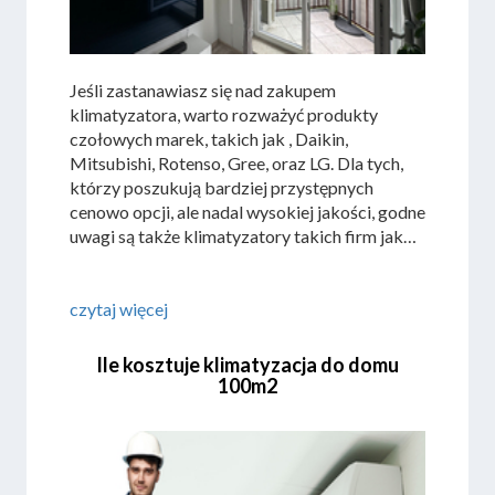
Jeśli zastanawiasz się nad zakupem
klimatyzatora, warto rozważyć produkty
czołowych marek, takich jak , Daikin,
Mitsubishi, Rotenso, Gree, oraz LG. Dla tych,
którzy poszukują bardziej przystępnych
cenowo opcji, ale nadal wysokiej jakości, godne
uwagi są także klimatyzatory takich firm jak
Haier, AUX, Sevra oraz Heiko. Przed
podjęciem decyzji zakupowej, zachęcamy do
zapoznania się z naszym przeglądem
czytaj więcej
klimatyzatorów różnych marek, aby wybrać
najlepszą opcję dopasowaną do Twoich
Ile kosztuje klimatyzacja do domu
potrzeb. Sprawdź aktualne ceny
100m2
klimatyzatorów tych producentów i dokonaj
świadomego wyboru.