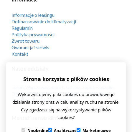
Informacje o leasingu
Dofinansowanie do klimatyzacji
Regulamin
Polityka prywatności
Zwrot towaru
Gwarancja i serwis
Kontakt
Nasze oddziały
Strona korzysta z plików cookies
Toruń
,
Warszawa
,
Gdańsk
,
Gdynia
,
Sopot
,
Koszalin
,
Olsztyn
,
Poznań
,
Szczecin
,
Łódź
,
Płock
,
Bydgoszcz
,
Wykorzystujemy pliki cookies do prawidłowego
Wrocław
,
Września
,
Gniezno
działania strony oraz w celu analizy ruchu na stronie.
Czy zgadzasz się na wykorzystywanie plików
cookies?
Montaż i serwis klimatyzacji
Niezbędne
Analityczne
Marketingowe