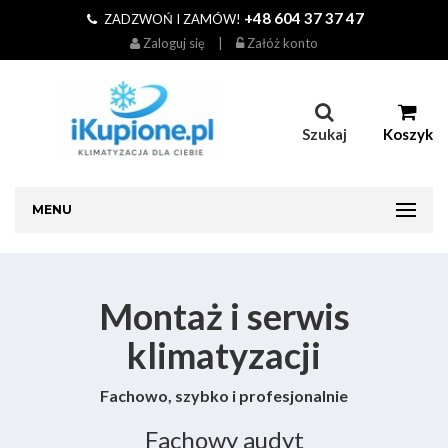
+48 604 37 37 47
ZADZWOŃ I ZAMÓW!
Zaloguj się
|
Załóż konto
Szukaj
Koszyk
MENU
Montaż i serwis
klimatyzacji
Fachowo, szybko i profesjonalnie
Fachowy audyt