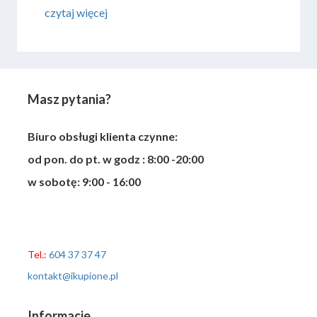
każdego? Sprawdźmy najważniejsze zalety i
czytaj więcej
wady tego rozwiązania.
Masz pytania?
Biuro obsługi klienta czynne:
od pon. do pt. w godz : 8:00 -20:00
w sobotę: 9:00 - 16:00
Tel.:
604 37 37 47
kontakt@ikupione.pl
Informacje