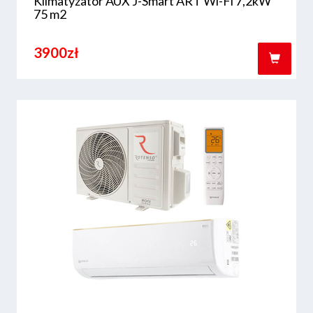
Klimatyzator AUX J-Smart ART Wi-Fi 7,2kW
75 m2
3900zł