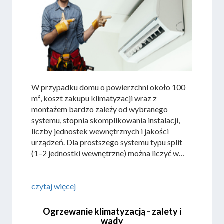
W przypadku domu o powierzchni około 100
m², koszt zakupu klimatyzacji wraz z
montażem bardzo zależy od wybranego
systemu, stopnia skomplikowania instalacji,
liczby jednostek wewnętrznych i jakości
urządzeń. Dla prostszego systemu typu split
(1–2 jednostki wewnętrzne) można liczyć w
przybliżeniu na 5 000 – 10 000 zł. Przy bardziej
rozbudowanym systemie multisplit (3 lub
więcej jednostek wewnętrznych) kwoty mogą
czytaj więcej
sięgać 10 000 – 15 000 zł, a w trudniejszych
przypadkach także powyżej tej granicy.
Ogrzewanie klimatyzacją - zalety i
wady