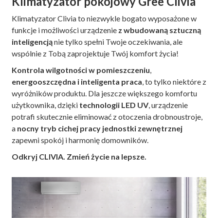
Klimatyzator pokojowy Gree Clivia
Klimatyzator Clivia to niezwykle bogato wyposażone w
funkcje i możliwości urządzenie
z wbudowaną sztuczną
inteligencją
nie tylko spełni Twoje oczekiwania, ale
wspólnie z Tobą zaprojektuje Twój komfort życia!
Kontrola wilgotności
w pomieszczeniu
,
energooszczędna i inteligenta praca
, to tylko niektóre z
wyróżników produktu. Dla jeszcze większego komfortu
użytkownika, dzięki
technologii LED UV
, urządzenie
potrafi skutecznie eliminować z otoczenia drobnoustroje,
a
nocny tryb cichej pracy jednostki zewnętrznej
zapewni spokój i harmonię domowników.
Odkryj CLIVIA. Zmień życie na lepsze.