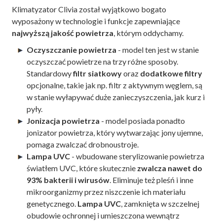
Klimatyzator Clivia został wyjątkowo bogato
wyposażony w technologie i funkcje zapewniające
najwyższą jakość powietrza
, którym oddychamy.
Oczyszczanie powietrza
- model ten jest w stanie
oczyszczać powietrze na trzy różne sposoby.
Standardowy
filtr siatkowy
oraz
dodatkowe filtry
opcjonalne, takie jak np. filtr z aktywnym węglem, są
w stanie wyłapywać duże zanieczyszczenia, jak kurz i
pyły.
Jonizacja powietrza
- model posiada ponadto
jonizator powietrza, który wytwarzając jony ujemne,
pomaga zwalczać drobnoustroje.
Lampa UVC
- wbudowane sterylizowanie powietrza
światłem UVC, które skutecznie
zwalcza nawet do
93% bakterii i wirusów
. Eliminuje też pleśń i inne
mikroorganizmy przez niszczenie ich materiału
genetycznego.
Lampa UVC
, zamknięta w szczelnej
obudowie ochronnej i umieszczona wewnątrz