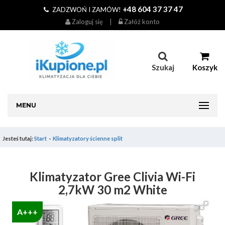
+48 604 37 37 47
ZADZWOŃ I ZAMÓW!
Zaloguj się
|
Załóż konto
Szukaj
Koszyk
MENU
Jesteś tutaj:
Start
Klimatyzatory ścienne split
Klimatyzator Gree Clivia Wi-Fi
2,7kW 30 m2 White
A+++