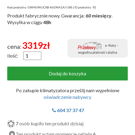
Kod produktu: GWH09AUCXB-K6DNA1A/I (W) | ID produktu: 92
Produkt fabrycznie nowy. Gwarancja:
60 miesięcy
.
Wysyłka w ciągu
48h
3319
zł
cena:
e-Raty
-
wygodna płatność ratalna
Ilość:
Po zakupie klimatyzatora prześlij nam wypełnione
oświadczenie nabywcy
604 37 37 47
7
osób kupiło ten produkt dzisiaj
Ten produkt w tym momencie ogląda
6