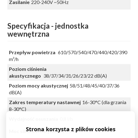
Zasilanie
220-240V ~50Hz
Specyfikacja - jednostka
wewnętrzna
Przepływ powietrza
610/570/540/470/440/420/390
m³/h
Poziom ciśnienia
akustycznego
38/37/34/31/26/23/22 dB(A)
Poziom mocy akustycznej
58/51/48/45/40/37/36
dB(A)
Zakres temperatury nastawnej
16-30°C (dla grzania
8-30°C)
Wydajność osuszania
0,8 l/h
Strona korzysta z plików cookies
Moc silnika wentylatora
15 W