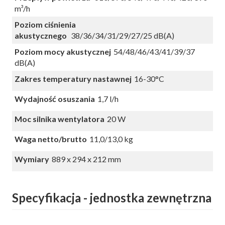
m³/h
Poziom ciśnienia
akustycznego
38/36/34/31/29/27/25 dB(A)
Poziom mocy akustycznej
54/48/46/43/41/39/37
dB(A)
Zakres temperatury nastawnej
16-30°C
Wydajność osuszania
1,7 l/h
Moc silnika wentylatora
20 W
Waga netto/brutto
11,0/13,0 kg
Wymiary
889 x 294 x 212 mm
Specyfikacja - jednostka zewnętrzna