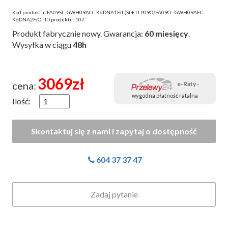
Kod produktu: FA09SI - GWH09ACC-K6DNA1F/I (S) + LLP09O/FA09O - GWH09AFC-
K6DNA2F/O | ID produktu: 107
Produkt fabrycznie nowy. Gwarancja:
60 miesięcy
.
Wysyłka w ciągu
48h
3069
zł
cena:
e-Raty
-
wygodna płatność ratalna
Ilość:
604 37 37 47
Zadaj pytanie