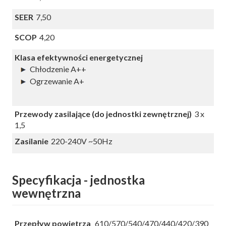
SEER
7,50
SCOP
4,20
Klasa efektywności energetycznej
Chłodzenie A++
Ogrzewanie A+
Przewody zasilające (do jednostki zewnętrznej)
3 x
1,5
Zasilanie
220-240V ~50Hz
Specyfikacja - jednostka
wewnętrzna
Przepływ powietrza
610/570/540/470/440/420/390