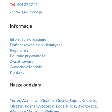
Tel.:
604 37 37 47
kontakt@ikupione.pl
Informacje
Informacje o leasingu
Dofinansowanie do klimatyzacji
Regulamin
Polityka prywatności
Zwrot towaru
Gwarancja i serwis
Kontakt
Nasze oddziały
Toruń
,
Warszawa
,
Gdańsk
,
Gdynia
,
Sopot
,
Koszalin
,
Olsztyn
,
Poznań
,
Szczecin
,
Łódź
,
Płock
,
Bydgoszcz
,
Wrocław
,
Września
,
Gniezno