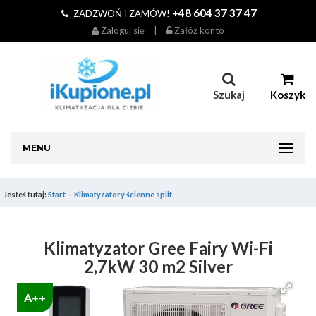
+48 604 37 37 47
ZADZWOŃ I ZAMÓW!
Zaloguj się
|
Załóż konto
Szukaj
Koszyk
MENU
Jesteś tutaj:
Start
Klimatyzatory ścienne split
Klimatyzator Gree Fairy Wi-Fi
2,7kW 30 m2 Silver
A++