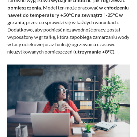
zarówno wyjątkowo
wydajnie chłodzić
, jak i
ogrzewać
pomieszczenia
. Model ten może pracować
w chłodzeniu
nawet do temperatury +50°C na zewnątrz i -25°C w
grzaniu
, przez co sprawdzi się w każdych warunkach.
Dodatkowo, aby podnieść niezawodność pracy, został
wyposażony w grzałkę, która zapobiega zamarzaniu wody
w tacy ociekowej oraz funkcję ogrzewania czasowo
nieużytkowanych pomieszczeń (
utrzymanie +8°C
).