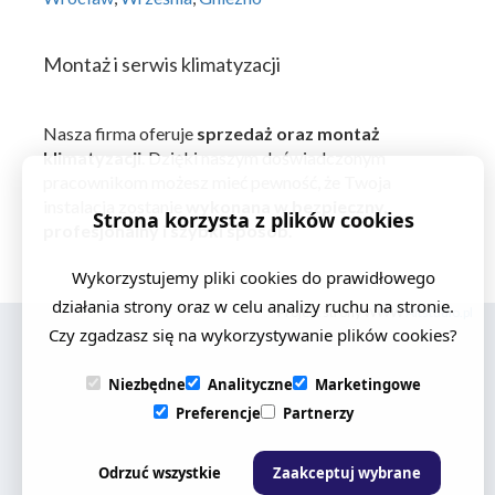
Montaż i serwis klimatyzacji
Nasza firma oferuje
sprzedaż oraz montaż
klimatyzacji
. Dzięki naszym doświadczonym
pracownikom możesz mieć pewność, że Twoja
instalacja zostanie
wykonana w bezpieczny,
Strona korzysta z plików cookies
profesjonalny i szybki sposób
.
Wykorzystujemy pliki cookies do prawidłowego
działania strony oraz w celu analizy ruchu na stronie.
Projekt strony WWW
Altstudio.pl
Czy zgadzasz się na wykorzystywanie plików cookies?
Niezbędne
Analityczne
Marketingowe
Preferencje
Partnerzy
Odrzuć wszystkie
Zaakceptuj wybrane