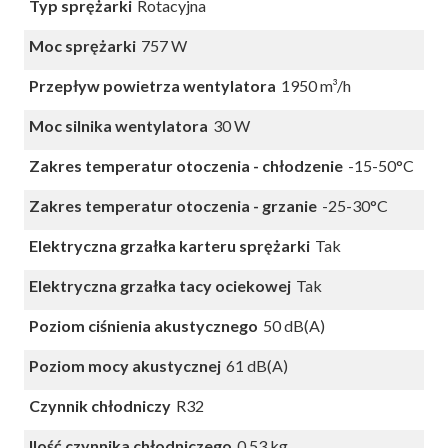
Typ sprężarki
Rotacyjna
Moc sprężarki
757 W
Przepływ powietrza wentylatora
1950 m³/h
Moc silnika wentylatora
30 W
Zakres temperatur otoczenia - chłodzenie
-15-50°C
Zakres temperatur otoczenia - grzanie
-25-30°C
Elektryczna grzałka karteru sprężarki
Tak
Elektryczna grzałka tacy ociekowej
Tak
Poziom ciśnienia akustycznego
50 dB(A)
Poziom mocy akustycznej
61 dB(A)
Czynnik chłodniczy
R32
Ilość czynnika chłodniczego
0,53 kg