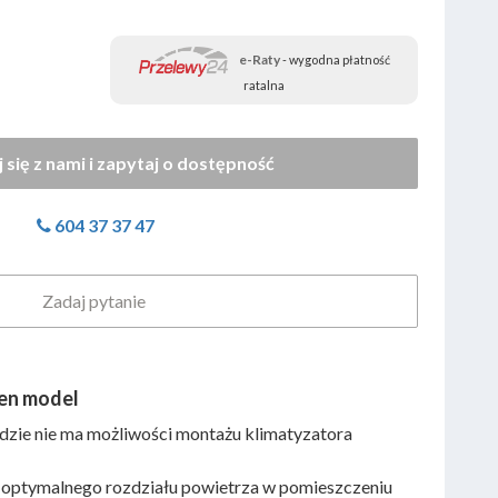
e-Raty
- wygodna płatność
ratalna
604 37 37 47
Zadaj pytanie
en model
dzie nie ma możliwości montażu klimatyzatora
 optymalnego rozdziału powietrza w pomieszczeniu