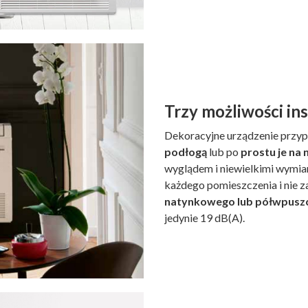
Trzy możliwości ins
Dekoracyjne urządzenie przy
podłogą
lub po
prostu je na 
wyglądem i niewielkimi wymia
każdego pomieszczenia i nie z
natynkowego lub półwpusz
jedynie 19 dB(A).