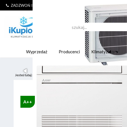
+48 604 37 37 47
ZADZWOŃ I ZAMÓW!
Wyprzedaż
Producenci
Klimatyzatory
Jesteś tutaj:
Start
Klimatyzatory ścienne split
A++