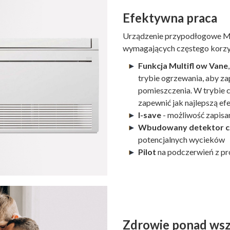
Efektywna praca
Urządzenie przypodłogowe MF
wymagających częstego korzyst
Funkcja Multifl ow Vane
trybie ogrzewania, aby za
pomieszczenia. W trybie c
zapewnić jak najlepszą e
I-save
- możliwość zapisa
Wbudowany detektor cz
potencjalnych wycieków
Pilot
na podczerwień z p
Zdrowie ponad ws