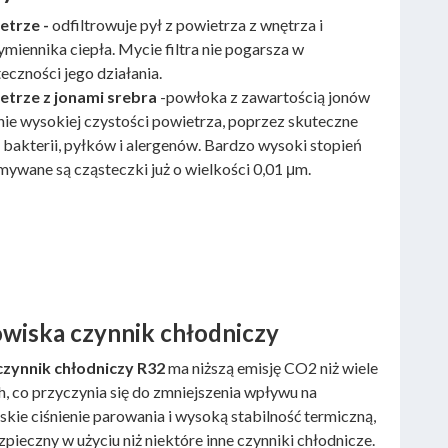
etrze -
odfiltrowuje pył z powietrza z wnętrza i
iennika ciepła. Mycie filtra nie pogarsza w
eczności jego działania.
ietrze z jonami srebra
-powłoka z zawartością jonów
ie wysokiej czystości powietrza, poprzez skuteczne
bakterii, pyłków i alergenów. Bardzo wysoki stopień
zymywane są cząsteczki już o wielkości 0,01 μm.
owiska czynnik chłodniczy
czynnik chłodniczy R32
ma niższą emisję CO2 niż wiele
, co przyczynia się do zmniejszenia wpływu na
ie ciśnienie parowania i wysoką stabilność termiczną,
bezpieczny w użyciu niż niektóre inne czynniki chłodnicze.