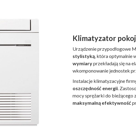
Klimatyzator poko
Urządzenie przypodłogowe Mit
stylistyką
, która optymalnie 
wymiary
przekładają się na e
wkomponowanie jednostek pr
Instalacje klimatyzacyjne firm
oszczędność energii
. Zastos
mocy sprężarki do bieżącego 
maksymalną efektywność
pr