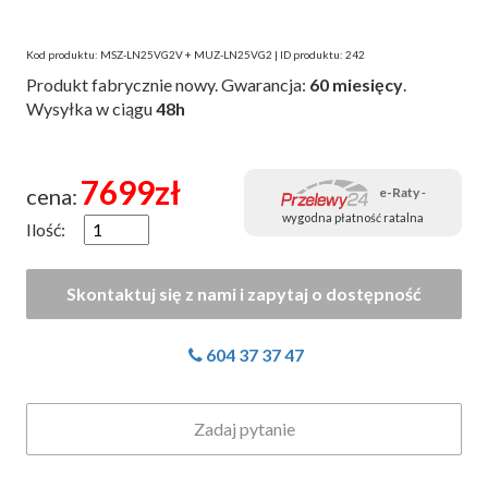
Kod produktu: MSZ-LN25VG2V + MUZ-LN25VG2 | ID produktu: 242
Produkt fabrycznie nowy. Gwarancja:
60 miesięcy
.
Wysyłka w ciągu
48h
7699
zł
cena:
e-Raty
-
wygodna płatność ratalna
Ilość:
604 37 37 47
Zadaj pytanie