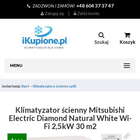
+48 604 37 37 47
ZADZWOŃ I ZAMÓW!
Zaloguj się
|
Załóż konto
Szukaj
Koszyk
MENU
Jesteś tutaj:
Start
Klimatyzatory ścienne split
Klimatyzator ścienny Mitsubishi
Electric Diamond Natural White Wi-
Fi 2,5kW 30 m2
A+++