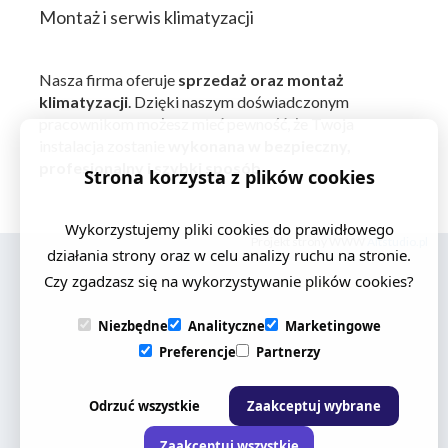
Montaż i serwis klimatyzacji
Nasza firma oferuje
sprzedaż oraz montaż
klimatyzacji
. Dzięki naszym doświadczonym
pracownikom możesz mieć pewność, że Twoja
instalacja zostanie
wykonana w bezpieczny,
profesjonalny i szybki sposób
.
Strona korzysta z plików cookies
Wykorzystujemy pliki cookies do prawidłowego
Projekt strony WWW
Altstudio.pl
działania strony oraz w celu analizy ruchu na stronie.
Czy zgadzasz się na wykorzystywanie plików cookies?
Niezbędne
Analityczne
Marketingowe
Preferencje
Partnerzy
Odrzuć wszystkie
Zaakceptuj wybrane
Zaakceptuj wszystkie