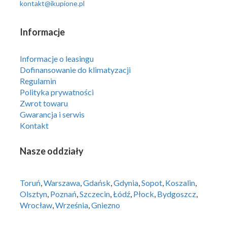
kontakt@ikupione.pl
Informacje
Informacje o leasingu
Dofinansowanie do klimatyzacji
Regulamin
Polityka prywatności
Zwrot towaru
Gwarancja i serwis
Kontakt
Nasze oddziały
Toruń
,
Warszawa
,
Gdańsk
,
Gdynia
,
Sopot
,
Koszalin
,
Olsztyn
,
Poznań
,
Szczecin
,
Łódź
,
Płock
,
Bydgoszcz
,
Wrocław
,
Września
,
Gniezno