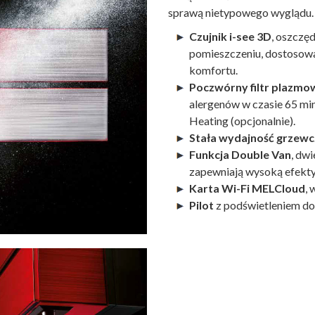
sprawą nietypowego wyglądu. P
Czujnik i-see 3D
, oszczę
pomieszczeniu, dostosowa
komfortu.
Poczwórny filtr plazmo
alergenów w czasie 65 mi
Heating (opcjonalnie).
Stała wydajność grzewc
Funkcja Double Van
, dwi
zapewniają wysoką efekty
Karta Wi-Fi MELCloud
,
Pilot
z podświetleniem do