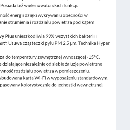
osiada też wiele nowatorskich funkcji:
dność energii dzięki wykrywaniu obecności w
nie strumienia i rozdziału powietrza pod kątem
wy Plus
unieszkodliwia 99% wszystkich bakterii i
nut*. Usuwa cząsteczki pyłu PM 2.5 μm. Technika Hyper
za
do temperatury zewnętrznej wynoszącej -15°C.
e działające niezależnie od siebie żaluzje powietrzne
wność rozdziału powietrza w pomieszczeniu.
 wbudowana karta Wi-Fi w wyposażeniu standardowym.
pasowany kolorystycznie do jednostki wewnętrznej.