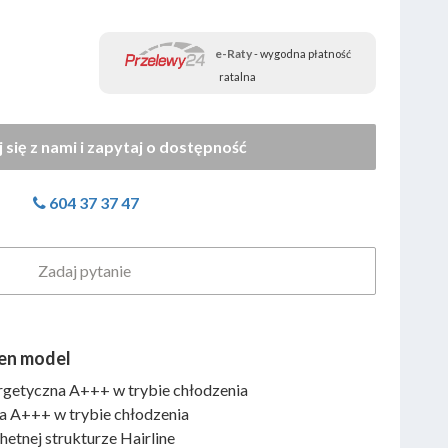
e-Raty
- wygodna płatność
ratalna
604 37 37 47
Zadaj pytanie
en model
getyczna A+++ w trybie chłodzenia
a A+++ w trybie chłodzenia
hetnej strukturze Hairline