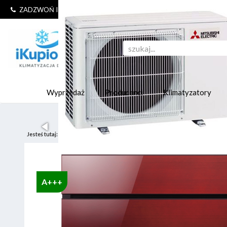
+48 604 37 37 47
ZADZWOŃ I ZAMÓW!
Wyprzedaż
Producenci
Klimatyzatory
Jesteś tutaj:
Start
Klimatyzatory ścienne split
A+++